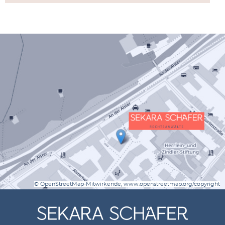
© OpenStreetMap-Mitwirkende, www.openstreetmap.org/copyright