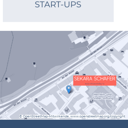
© OpenStreetMap-Mitwirkende, www.openstreetmap.org/copyright